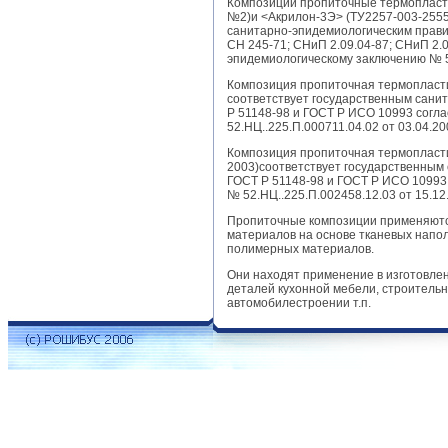
Композиции пропиточные термопласти
№2)и <Акрилон-3Э> (ТУ2257-003-2555
санитарно-эпидемиологическим правил
СН 245-71; СНиП 2.09.04-87; СНиП 2.0
эпидемиологическому заключению № 52.
Композиция пропиточная термопласт
соответствует государственным сани
Р 51148-98 и ГОСТ Р ИСО 10993 согл
52.НЦ..225.П.000711.04.02 от 03.04.200
Композиция пропиточная термопласт
2003)соответствует государственным
ГОСТ Р 51148-98 и ГОСТ Р ИСО 10993
№ 52.НЦ..225.П.002458.12.03 от 15.12.
Пропиточные композиции применяютс
материалов на основе тканевых напо
полимерных материалов.
Они находят применение в изготовле
деталей кухонной мебели, строительны
автомобилестроении т.п.
Создание сайта: E-Terra